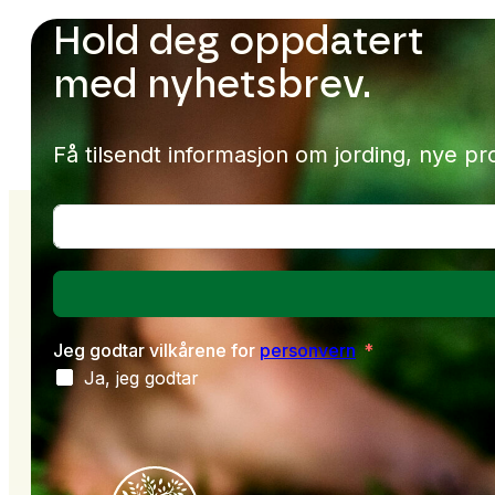
Hold deg oppdatert
med nyhetsbrev.
Få tilsendt informasjon om jording,
nye pr
Jeg godtar vilkårene for
personvern
Ja, jeg godtar
Alternative: