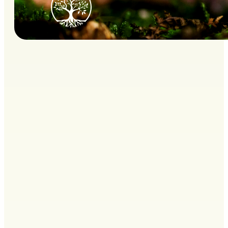
Informasjon
Havneterminal, Lagerbygg, Havnevegen 70
3739 Skien
Org. nr: 932 299 828