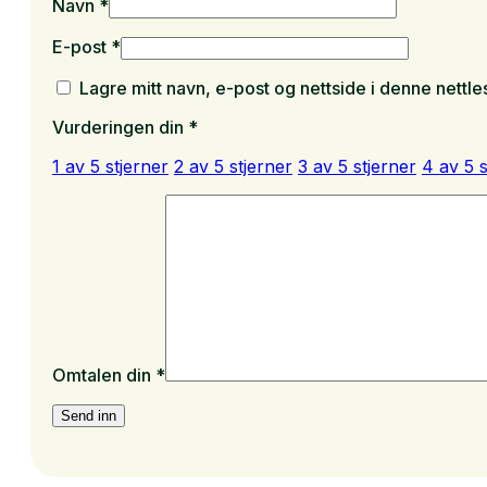
Navn
*
E-post
*
Lagre mitt navn, e-post og nettside i denne nett
Vurderingen din
*
1 av 5 stjerner
2 av 5 stjerner
3 av 5 stjerner
4 av 5 s
Omtalen din
*
Alternative: