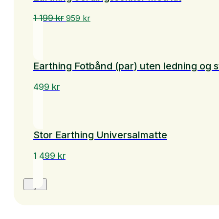
Opprinnelig
Nåværende
1 199
kr
959
kr
pris
pris
var:
er:
1
959 kr.
199 kr.
Earthing Fotbånd (par) uten ledning og s
499
kr
Stor Earthing Universalmatte
1 499
kr