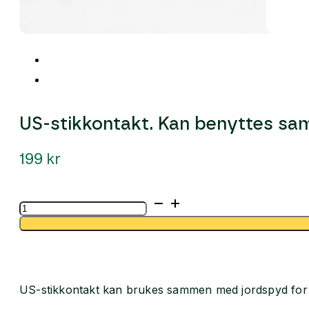
US-stikkontakt. Kan benyttes s
199
kr
US-
stikkontakt.
Kan
benyttes
sammen
med
jordspyd
US-stikkontakt kan brukes sammen med jordspyd for å 
antall