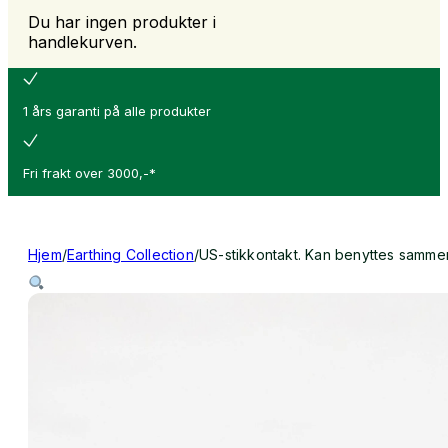
Du har ingen produkter i
handlekurven.
1 års garanti på alle produkter
Fri frakt
over 3000,-*
Hjem
/
Earthing Collection
/
US-stikkontakt. Kan benyttes samm