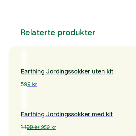
Relaterte produkter
Earthing Jordingssokker uten kit
599
kr
Earthing Jordingssokker med kit
Opprinnelig
Nåværende
1 199
kr
959
kr
pris
pris