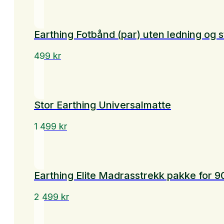
var:
er:
1
959 kr.
199 kr.
Earthing Fotbånd (par) uten ledning og s
499
kr
Stor Earthing Universalmatte
1 499
kr
Earthing Elite Madrasstrekk pakke for
2 499
kr